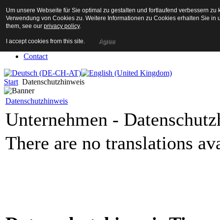
Um unsere Webseite für Sie optimal zu gestalten und fortlaufend verbessern z
Home
Verwendung von Cookies zu. Weitere Informationen zu Cookies erhalten Sie in u
Company
them, see our
privacy policy
.
Products
Service
I accept cookies from this site.
Agree
Partners
Contact
Start
Datenschutzhinweis
Datenschutzhinweis
Unternehmen -
Datenschutz
There are no translations ava